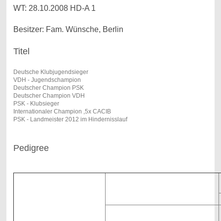
WT: 28.10.2008 HD-A 1
Besitzer: Fam. Wünsche, Berlin
Titel
Deutsche Klubjugendsieger
VDH - Jugendschampion
Deutscher Champion PSK
Deutscher Champion VDH
PSK - Klubsieger
Internationaler Champion ,5x CACIB
PSK - Landmeister 2012 im Hindernisslauf
Pedigree
WW
Lucky del Grand Moro
I
nt.Ch.
Cherni Strazhnik Luck