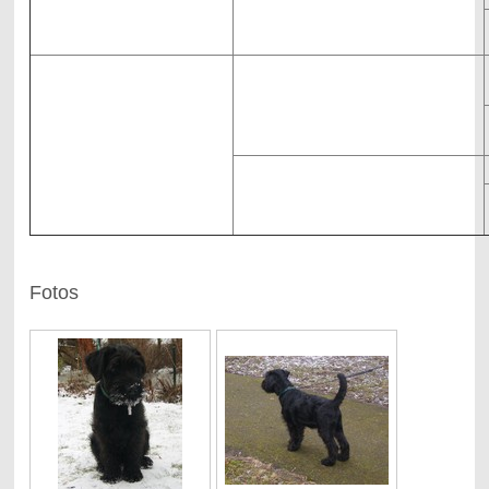
WW
Mandelroeschen
Cherni Strazhnik Lucky Coiche
HD-A
Int.Ch
Int.Ch.
Yamira vom Mandelröschen
Cherni Strazhnik Oliver
HD-A
HD-A
Int.Ch.
Cherni Strazhnik Raissa
HD-A
Fotos