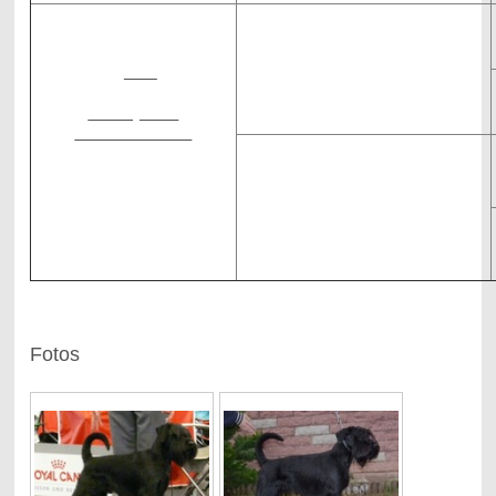
Int.Ch
Norwin vom Mandelröschen
I
n
t.Ch.
HD-A
Brandy vom
Mandelröschen
Int.Ch
HD-A
Yamira vom Mandelröschen
HD-A
Fotos