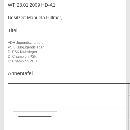
WT: 23.01.2009 HD-A1
Besitzer: Manuela Hillmer,
Titel
VDH Jugendschampion
PSK Klubjugendsieger
Dt PSK Klubsieger
Dt Champion PSK
Dt Champion VDH
Ahnentafel
WW
Lucky del Grand Moro
I
nt.Ch.
Cherni Strazhnik Luck
Mandelroeschen
WW
Cherni Strazhnik Lucky Coiche
HD-A